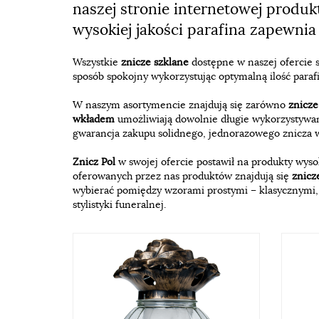
naszej stronie internetowej produk
wysokiej jakości parafina zapewnia 
Wszystkie
znicze szklane
dostępne w naszej ofercie s
sposób spokojny wykorzystując optymalną ilość parafi
W naszym asortymencie znajdują się zarówno
znicz
wkładem
umożliwiają dowolnie długie wykorzystywa
gwarancja zakupu solidnego, jednorazowego znicza w
Znicz Pol
w swojej ofercie postawił na produkty wys
oferowanych przez nas produktów znajdują się
znicz
wybierać pomiędzy wzorami prostymi – klasycznym
stylistyki funeralnej.