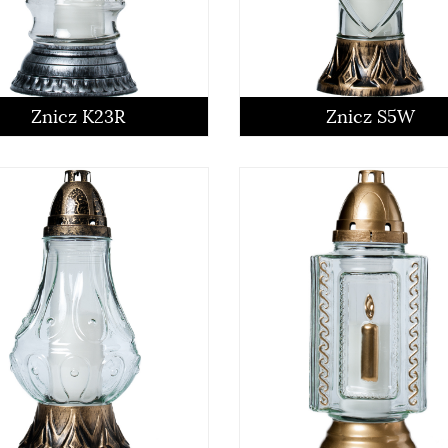
czytaj więcej
czytaj więcej
Znicz K23R
Znicz S5W