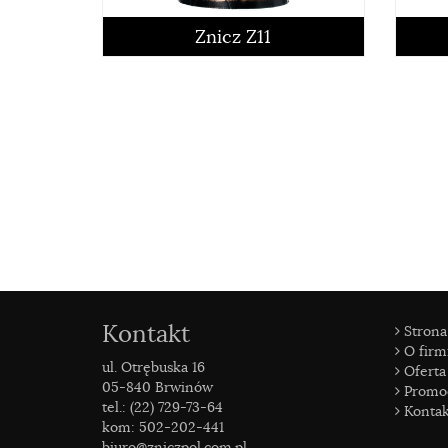
czytaj więcej
Znicz Z11
Kontakt
Strona
O firm
ul. Otrębuska 16
czytaj więcej
Oferta
05-840 Brwinów
Promo
tel.: (22) 729-73-64
Kontak
kom: 502-202-441
biuro@zniczpol.com.pl