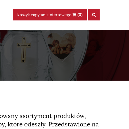
koszyk zapytania ofertowego
(0)
icowany asortyment produktów,
y, które odeszły. Przedstawione na