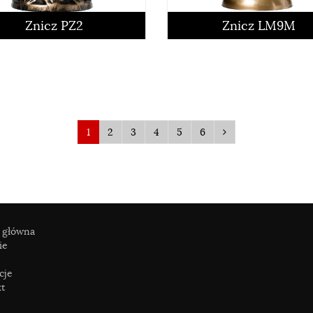
czytaj więcej
czytaj więcej
Znicz PZ2
Znicz LM9M
1
2
3
4
5
6
 główna
ie
czytaj więcej
czytaj więcej
cje
t