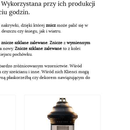
. Wykorzystana przy ich produkcji
ciu godzin.
j nakrywki, dzięki której
znicz
może palić się w
eszczu czy śniegu, jak i wiatru.
i
znicze szklane zalewane
.
Znicze
z
wymiennym
na nowy.
Znicze szklane zalewane
to z kolei
miejscu pochówku.
bardzo zróżnicowanym wzornictwie. Wśród
u czy sześcianu i inne. Wśród nich Klienci mogą
ną płaskorzeźbą czy dekorem nawiązującym do