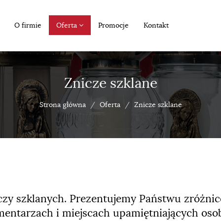
O firmie
Oferta
Promocje
Kontakt
Znicze szklane
Strona główna
Oferta
Znicze szklane
niczy szklanych. Prezentujemy Państwu zróżn
mentarzach i miejscach upamiętniających osob