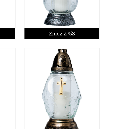
czytaj więcej
Znicz Z75S