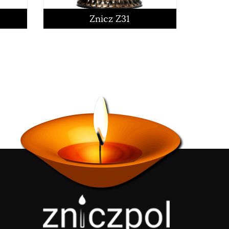
czytaj więcej
Znicz Z31
czytaj więcej