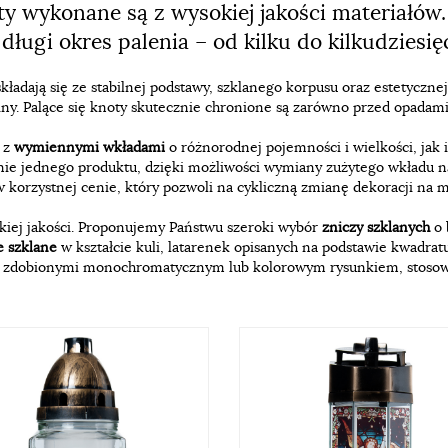
ty wykonane są z wysokiej jakości materiałów
długi okres palenia – od kilku do kilkudziesię
kładają się ze stabilnej podstawy, szklanego korpusu oraz estetyczne
ny. Palące się knoty skutecznie chronione są zarówno przed opadami d
e
z
wymiennymi wkładami
o różnorodnej pojemności i wielkości, jak 
nie jednego produktu, dzięki możliwości wymiany zużytego wkładu 
 korzystnej cenie, który pozwoli na cykliczną zmianę dekoracji na 
okiej jakości. Proponujemy Państwu szeroki wybór
zniczy szklanych
o 
e szklane
w kształcie kuli, latarenek opisanych na podstawie kwadrat
i, zdobionymi monochromatycznym lub kolorowym rysunkiem, stosow