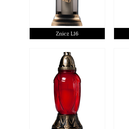
czytaj więcej
Znicz L16