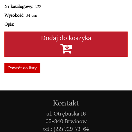
Nr katalogowy:
L22
Wysokość:
34 cm
Opis:
Dodaj do koszyka
Powrót do listy
Kontakt
ul. Otrębuska 16
05-840 Brwinów
tel.: (22) 729-73-64