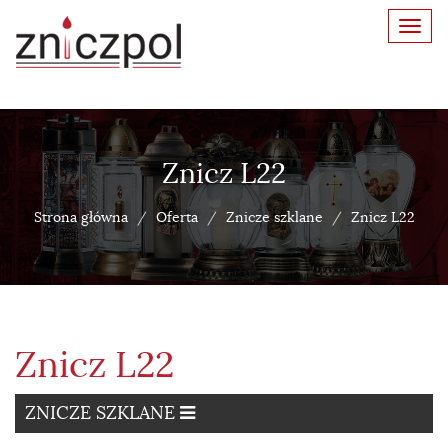
Toggl
navig
Znicz L22
Strona główna
Oferta
Znicze szklane
Znicz L22
Znicz L22
ZNICZE SZKLANE