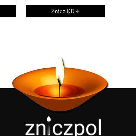
czytaj więcej
Znicz KD 4
czytaj więcej