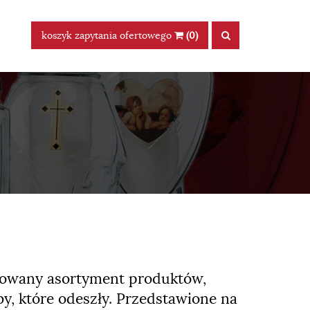
koszyk zapytania ofertowego
(0)
icowany asortyment produktów,
y, które odeszły. Przedstawione na