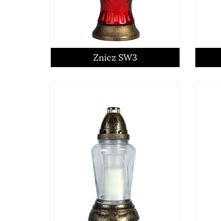
czytaj więcej
Znicz SW3