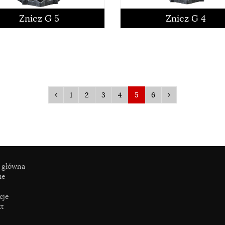
czytaj więcej
czytaj więcej
Znicz G 5
Znicz G 4
1
2
3
4
5
6
 główna
ie
czytaj więcej
czytaj więcej
cje
t