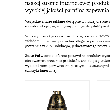
naszej stronie internetowej produk
wysokiej jakości parafina zapewnia 
Wszystkie
znicze szklane
dostępne w naszej ofercie s
sposób spokojny wykorzystując optymalną ilość parafi
W naszym asortymencie znajdują się zarówno
znicz
wkładem
umożliwiają dowolnie długie wykorzystywa
gwarancja zakupu solidnego, jednorazowego znicza w
Znicz Pol
w swojej ofercie postawił na produkty wys
oferowanych przez nas produktów znajdują się
znicz
wybierać pomiędzy wzorami prostymi – klasycznym
stylistyki funeralnej.