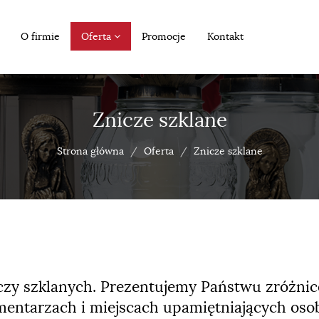
O firmie
Oferta
Promocje
Kontakt
Znicze szklane
Strona główna
Oferta
Znicze szklane
niczy szklanych. Prezentujemy Państwu zróżn
mentarzach i miejscach upamiętniających osob