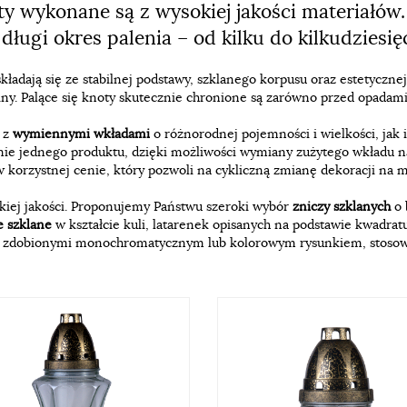
ty wykonane są z wysokiej jakości materiałów
długi okres palenia – od kilku do kilkudziesię
kładają się ze stabilnej podstawy, szklanego korpusu oraz estetyczne
ny. Palące się knoty skutecznie chronione są zarówno przed opadami d
e
z
wymiennymi wkładami
o różnorodnej pojemności i wielkości, jak 
nie jednego produktu, dzięki możliwości wymiany zużytego wkładu 
 korzystnej cenie, który pozwoli na cykliczną zmianę dekoracji na 
okiej jakości. Proponujemy Państwu szeroki wybór
zniczy szklanych
o 
e szklane
w kształcie kuli, latarenek opisanych na podstawie kwadrat
i, zdobionymi monochromatycznym lub kolorowym rysunkiem, stosow