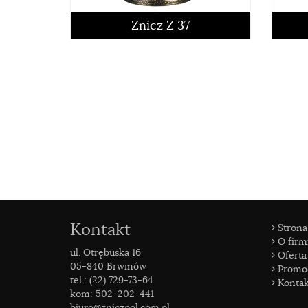
czytaj więcej
Znicz Z 37
Kontakt
Strona
O firm
ul. Otrębuska 16
czytaj więcej
Oferta
05-840 Brwinów
Promo
tel.: (22) 729-73-64
Kontak
kom: 502-202-441
biuro@zniczpol.com.pl