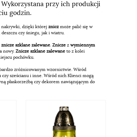
. Wykorzystana przy ich produkcji
ciu godzin.
j nakrywki, dzięki której
znicz
może palić się w
eszczu czy śniegu, jak i wiatru.
i
znicze szklane zalewane
.
Znicze
z
wymiennym
na nowy.
Znicze szklane zalewane
to z kolei
miejscu pochówku.
bardzo zróżnicowanym wzornictwie. Wśród
u czy sześcianu i inne. Wśród nich Klienci mogą
ną płaskorzeźbą czy dekorem nawiązującym do