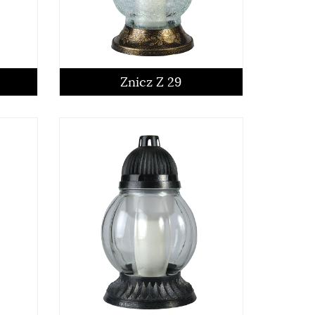
czytaj więcej
Znicz Z 29