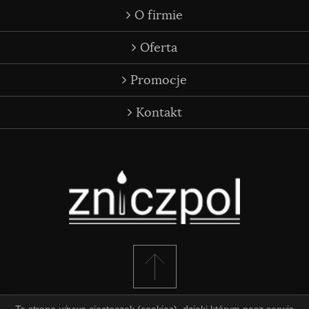
O firmie
Oferta
Promocje
Kontakt
© Zniczpol 2026 CMS - Created by
www.asis.pl
WebDesign:
good-