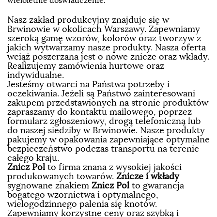
wieloletnie doświadczenie.
Nasz zakład produkcyjny znajduje się w
Brwinowie w okolicach Warszawy. Zapewniamy
szeroką gamę wzorów, kolorów oraz tworzyw z
jakich wytwarzamy nasze produkty. Nasza oferta
wciąż poszerzana jest o nowe znicze oraz wkłady.
Realizujemy zamówienia hurtowe oraz
indywidualne.
Jesteśmy otwarci na Państwa potrzeby i
oczekiwania. Jeżeli są Państwo zainteresowani
zakupem przedstawionych na stronie produktów
zapraszamy do kontaktu mailowego, poprzez
formularz zgłoszeniowy, drogą telefoniczną lub
do naszej siedziby w Brwinowie. Nasze produkty
pakujemy w opakowania zapewniające optymalne
bezpieczeństwo podczas transportu na terenie
całego kraju.
Znicz Pol
to firma znana z wysokiej jakości
produkowanych towarów.
Znicze i wkłady
sygnowane znakiem
Znicz Pol
to gwarancja
bogatego wzornictwa i optymalnego,
wielogodzinnego palenia się knotów.
Zapewniamy korzystne ceny oraz szybką i