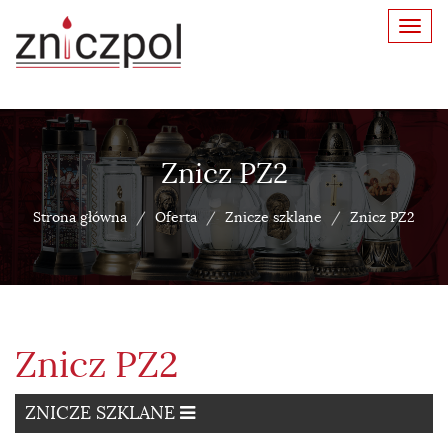
Toggl
navig
Znicz PZ2
Strona główna
Oferta
Znicze szklane
Znicz PZ2
Znicz PZ2
ZNICZE SZKLANE