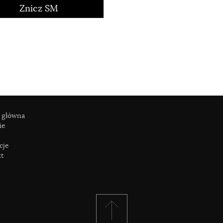
Znicz SM
 główna
ie
cje
t
czytaj więcej