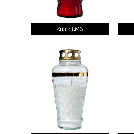
czytaj więcej
Znicz LM3
czytaj więcej