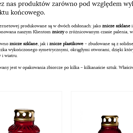
zez nas produktów zarówno pod względem wyk
uktu końcowego.
ternetowej produkowane są w dwóch odsłonach: jako
znicze szklane
ponowana naszym Klientom
zniczy
o zróżnicowanym czasie palenia, wi
ówno
znicze szklane
, jak i
znicze plastikowe
– zbudowane są z solidne
ieczka wykończonego symetrycznymi, okrągłymi otworami, dzięki kt
i wiatru.
any jest w opakowania zbiorcze po kilka – kilkanaście sztuk. Właś