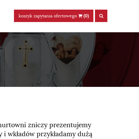
koszyk zapytania ofertowego
(0)
 hurtowni zniczy prezentujemy
zy i wkładów przykładamy dużą