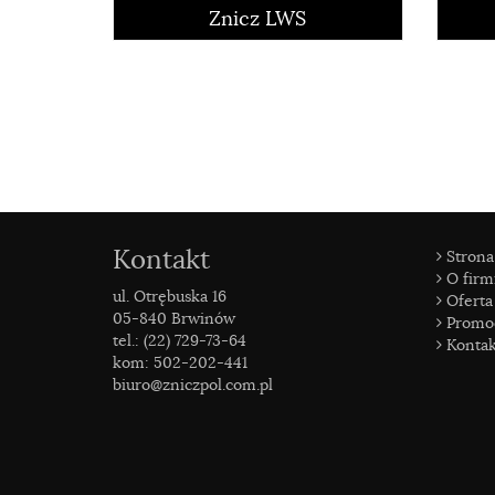
Znicz LWS
Kontakt
Strona
O firm
ul. Otrębuska 16
Oferta
05-840 Brwinów
Promo
tel.: (22) 729-73-64
Kontak
kom: 502-202-441
biuro@zniczpol.com.pl
czytaj więcej