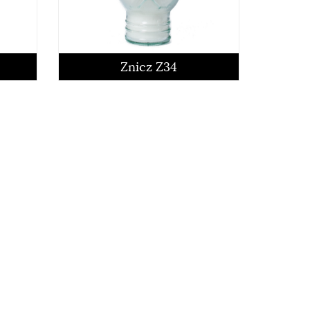
czytaj więcej
Znicz Z34
czytaj więcej