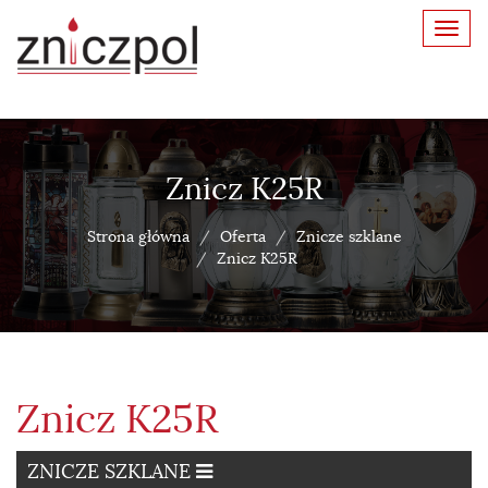
Toggl
navig
Znicz K25R
Strona główna
Oferta
Znicze szklane
Znicz K25R
Znicz K25R
ZNICZE SZKLANE