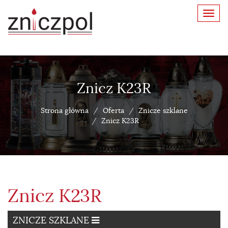
Toggl
navig
Znicz K23R
Strona główna
Oferta
Znicze szklane
Znicz K23R
Znicz K23R
ZNICZE SZKLANE