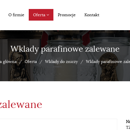
O firmie
Oferta
Promocje
Kontakt
Wklady parafinowe zalewane
a główna
Oferta
Wkłady do zniczy
Wklady parafinowe za
zalewane
Nr
T