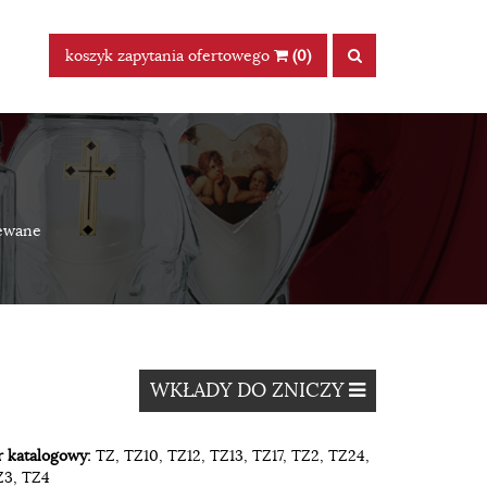
koszyk zapytania ofertowego
(0)
lewane
WKŁADY DO ZNICZY
 katalogowy:
TZ, TZ10, TZ12, TZ13, TZ17, TZ2, TZ24,
Z3, TZ4