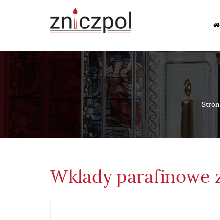
Stron
Wklady parafinowe 