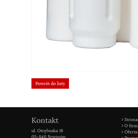
Powrót do listy
Kontakt
Strona
O firm
ul. Otrębuska 16
Oferta
05-840 Brwinów
Promo