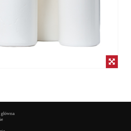
 główna
ie
cje