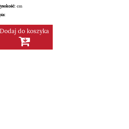
ysokość:
cm
is:
Dodaj do koszyka